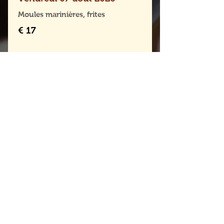
Moules marinières, frites
€ 17
Lun - Ven: 12:00 - 14:30
ADRES
Rue de Merode 54,
1060 Sint-Gillis
02 537 54 34
info@ateliersdumidi.be
CONTA
CT
Chaussée d'Alsemberg
1180 Uccle