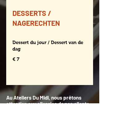
DESSERTS /
NAGERECHTEN
Dessert du jour / Dessert van de
dag
€ 7
Au Ateliers Du Midi, nous prêtons
attention aux allergies de nos clients.
Certains de nos plats sont
susceptibles de contenir des
allergènes. Merci de vous adresser à
notre équipe pour de plus amples
informations.