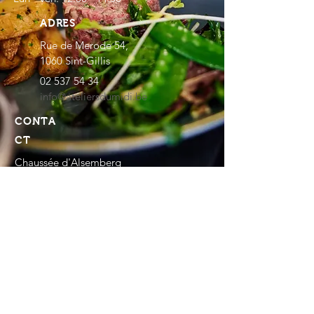
ADRES
Rue de Merode 54,
1060 Sint-Gillis
02 537 54 34
info@ateliersdumidi.be
CONTA
CT
Chaussée d'Alsemberg
1180 Uccle
mp@ateliersdumidi.be
Lun - Ven: 08:00 - 15:00
© 2022 Les Ateliers du Midi ASBL -