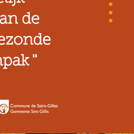
van de
gezonde
"
npak