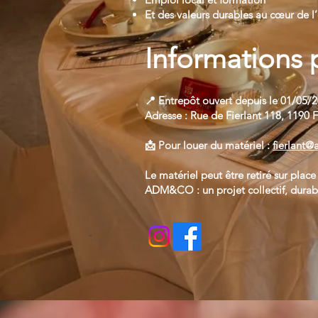
Et des valeurs durables au cœur de l
Informations 
📍 Entrepôt ouvert depuis le 01/05/
Adresse : Rue de Fierlant 118, 1190 
📩 Pour louer du matériel :
fierlant@
Le matériel peut être retiré sur plac
ADM&CO : un projet collectif, durable 