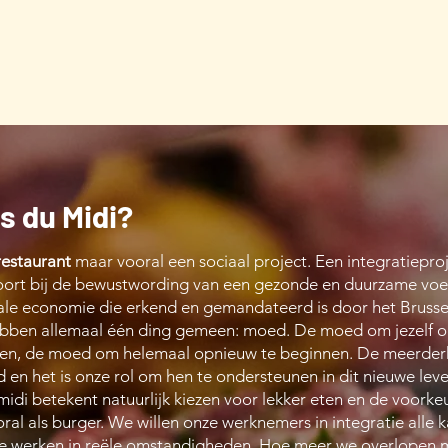
rs du Midi?
restaurant
maar vooral een sociaal project. Een integratieproj
hoort bij de bewustwording van een gezonde en duurzame voed
iale economie die erkend en gemandateerd is door het Brusse
hebben allemaal één ding gemeen: moed. De moed om jezelf op
en, de moed om helemaal opnieuw te beginnen. De meerderhe
d en het is onze rol om hen te ondersteunen in dit nieuwe le
u midi betekent natuurlijk kiezen voor lekker eten en de voork
al als burger. We willen onze werknemers in integratie alle k
te werken in reële omstandigheden. Hoe meer we overlopen m