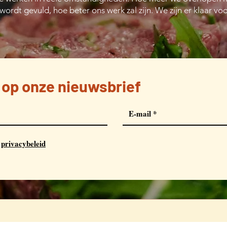
ordt gevuld, hoe beter ons werk zal zijn. We zijn er klaar voo
op onze nieuwsbrief
t
privacybeleid