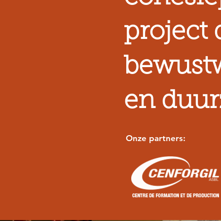
project 
bewustw
en duu
Onze partners: