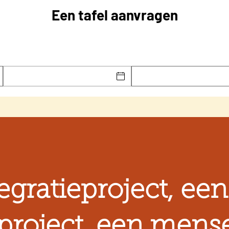
Een tafel aanvragen
egratieproject, een
project, een mense