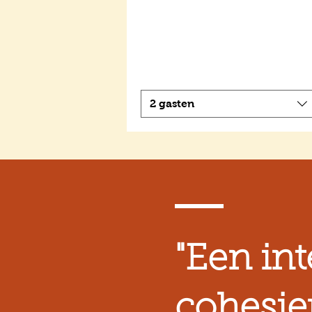
2 gasten
"Een int
cohesie