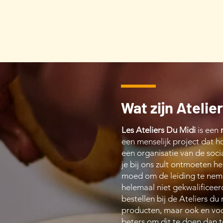
Wat zijn Atelie
Les Ateliers Du Midi
is een
een menselijk project dat 
een organisatie van de soc
je bij ons zult ontmoeten 
moed om de leiding te nem
helemaal niet gekwalificeer
bestellen bij de Ateliers d
producten, maar ook en voor
beters om dit te doen dan 