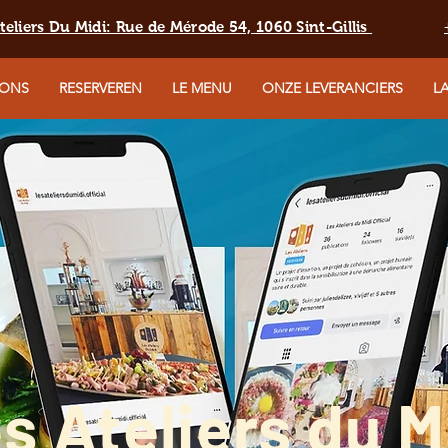
teliers Du Midi: Rue de Mérode 54, 1060 Sint-Gillis
 ONS
RESERVEREN
LE MENU
ONZE LEVERANCIERS
L
s Ateliers du M