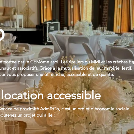
O
re portée par le CEMôme asbl, Les Ateliers du Midi et les crèches E
x et associatifs. Grâce à la mutualisation de leur matériel festif, c
our vous proposer une offre riche, accessible et de qualité.
 location accessible
 – Service de proximité Adm&Co, c’est un projet d’économie sociale.
tenez un projet qui allie :