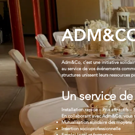
ADM&C
Adm&Co, c’est une initiative solidai
au service de vos événements communau
structures unissent leurs ressources p
Un service de
Installation rapide – Prix attractifs
En collaborant avec Adm&Co, vous sou
Mutualisation solidaire des moyens
Insertion socioprofessionnelle
Emploi local et formation