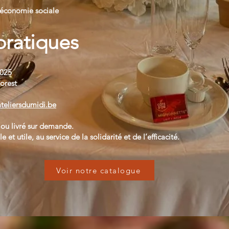
’économie sociale
pratiques
2025
Forest
ateliersdumidi.be
e ou livré sur demande.
et utile, au service de la solidarité et de l’efficacité.
Voir notre catalogue