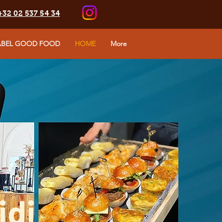
+32 02 537 54 34
ABEL GOOD FOOD
HOME
More
idi