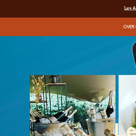
Les A
OVER
Le