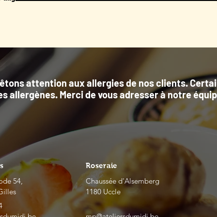
rêtons attention aux allergies de nos clients. Certa
es allergènes. Merci de vous adresser à notre équi
es
Roseraie
ode 54,
Chaussée d'Alsemberg
Gilles
1180 Uccle
4
rsdumidi.be
mp@ateliersdumidi.be