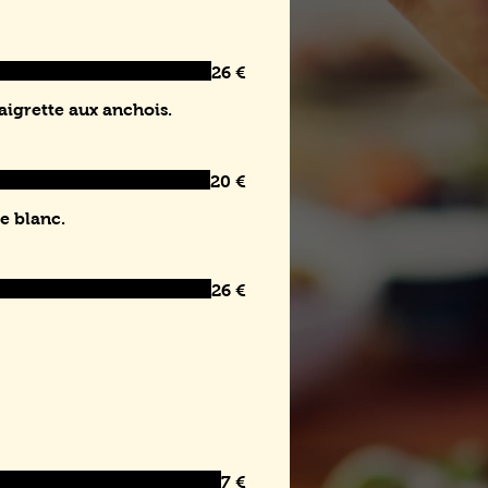
26 €
aigrette aux anchois.
20 €
e blanc.
26 €
7 €