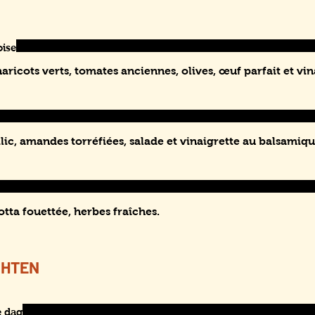
oise
aricots verts, tomates anciennes, olives, œuf parfait et vin
lic, amandes torréfiées, salade et vinaigrette au balsamiqu
otta fouettée, herbes fraîches.
CHTEN
e dag