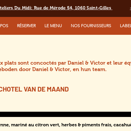
teliers Du Midi: Rue de Mérode 54, 1060 Saint-Gilles
OPOS
RÉSERVER
LE MENU
NOS FOURNISSEURS
LABE
x plats sont concoctés par Daniel & Victor et leur 
boden door Daniel & Victor, en hun team.
SCHOTEL VAN DE MAAND
nne, mariné au citron vert, herbes & piments frais, cacahuèt