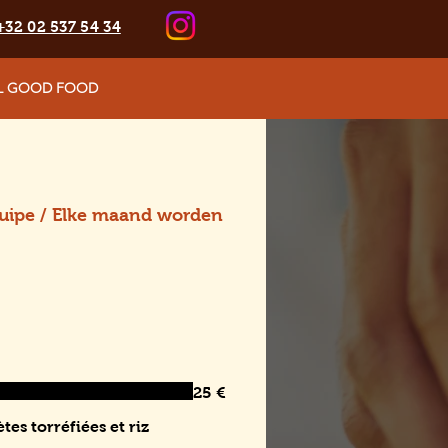
+32 02 537 54 34
L GOOD FOOD
équipe / Elke maand worden
25 €
es torréfiées et riz