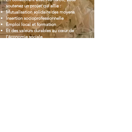
soutenez un projet qui allie :
Mutualisation solidaire des moyens
Insertion socioprofessionnelle
Emploi local et formation
Et des valeurs durables au cœur de
l’économie sociale
Informations
pratiques
📍 Entrepôt ouvert depuis le 01/05/2025
Adresse : Rue de Fierlant 118, 1190 Forest
📩 Pour louer du matériel :
fierlant@ateliersdumidi.be
Le matériel peut être retiré sur place ou
livré sur demande.
ADM&CO : un projet collectif, durable et