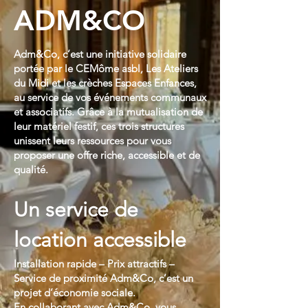
ADM&CO
Adm&Co, c’est une initiative solidaire
portée par le CEMôme asbl, Les Ateliers
du Midi et les crèches Espaces Enfances,
au service de vos événements communaux
et associatifs. Grâce à la mutualisation de
leur matériel festif, ces trois structures
unissent leurs ressources pour vous
proposer une offre riche, accessible et de
qualité.
Un service de
location accessible
Installation rapide – Prix attractifs –
Service de proximité Adm&Co, c’est un
projet d’économie sociale.
En collaborant avec Adm&Co, vous