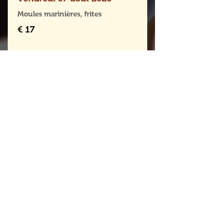
Moules marinières, frites
€ 17
Lun - Ven: 12:00 - 14:30
ADRES
Rue de Merode 54,
1060 Sint-Gillis
02 537 54 34
info@ateliersdumidi.be
CONTA
CT
Chaussée d'Alsemberg
1180 Uccle